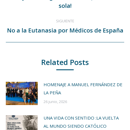
Publicación
publicaciones
sola!
anterior:
SIGUIENTE
No a la Eutanasia por Médicos de España
Publicación
siguiente:
Related Posts
HOMENAJE A MANUEL FERNÁNDEZ DE
LA PEÑA
26 junio, 2026
UNA VIDA CON SENTIDO :LA VUELTA
AL MUNDO SIENDO CATÓLICO