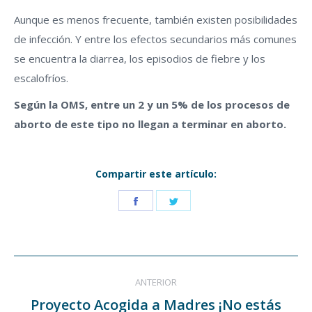
Aunque es menos frecuente, también existen posibilidades
de infección. Y entre los efectos secundarios más comunes
se encuentra la diarrea, los episodios de fiebre y los
escalofríos.
Según la OMS, entre un 2 y un 5% de los procesos de
aborto de este tipo no llegan a terminar en aborto.
Compartir este artículo:
Share
Share
on
on
Facebook
Twitter
Navegación
ANTERIOR
entre
Proyecto Acogida a Madres ¡No estás