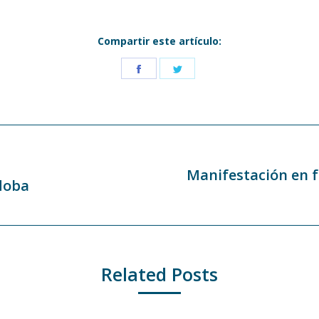
Compartir este artículo:
Share
Share
on
on
Facebook
Twitter
Manifestación en fav
rdoba
Publicación
siguiente:
Related Posts