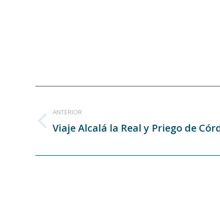
Navegación
entre
ANTERIOR
Viaje Alcalá la Real y Priego de Có
Publicación
publicaciones
anterior: