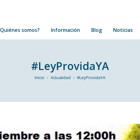
¿Quiénes somos?
Información
Blog
Noticias
¿Quiénes somos?
Información
Blog
Noticias
#LeyProvidaYA
Estás aquí:
Inicio
Actualidad
#LeyProvidaYA