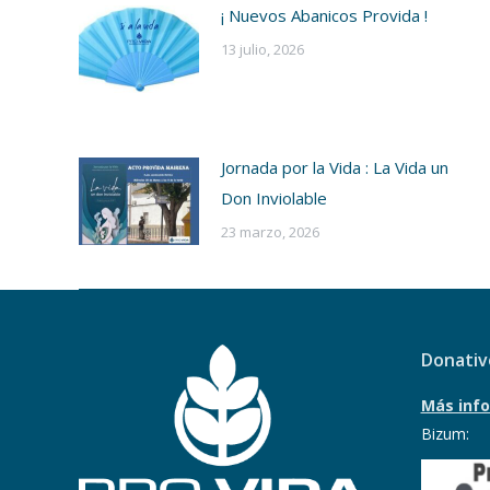
¡ Nuevos Abanicos Provida !
13 julio, 2026
Jornada por la Vida : La Vida un
Don Inviolable
23 marzo, 2026
Donativ
Más info
Bizum: