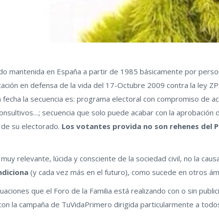
sido mantenida en España a partir de 1985 básicamente por person
festación en defensa de la vida del 17-Octubre 2009 contra la ley
 esa fecha la secuencia es: programa electoral con compromiso de a
nsultivos…; secuencia que solo puede acabar con la aprobación de
e de su electorado.
Los votantes provida no son rehenes del P
uy relevante, lúcida y consciente de la sociedad civil, no la causa
ndiciona
(y cada vez más en el futuro), como sucede en otros ámb
aciones que el Foro de la Familia está realizando con o sin public
con la campaña de TuVidaPrimero dirigida particularmente a todo