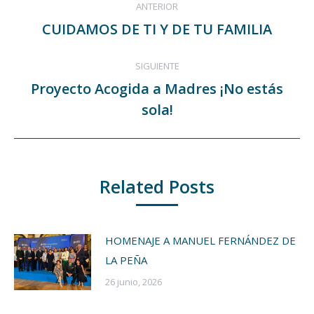
ANTERIOR
entre
CUIDAMOS DE TI Y DE TU FAMILIA
Publicación
publicaciones
anterior:
SIGUIENTE
Proyecto Acogida a Madres ¡No estás
Publicación
sola!
siguiente:
Related Posts
HOMENAJE A MANUEL FERNÁNDEZ DE
LA PEÑA
26 junio, 2026