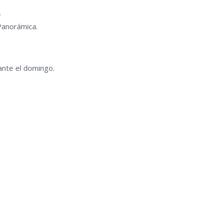
.
 Panorámica.
nte el domingo.