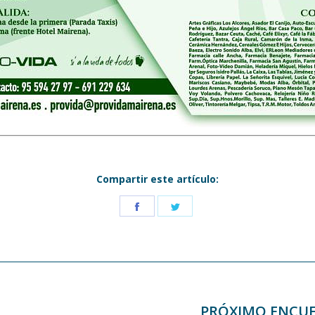
Compartir este artículo:
Share
Share
on
on
Facebook
Twitter
PRÓXIMO ENCU