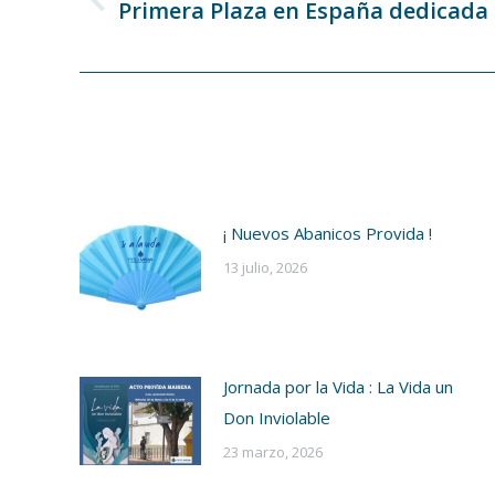
Primera Plaza en España dedicada a
Publicación
publicaciones
anterior:
¡ Nuevos Abanicos Provida !
13 julio, 2026
Jornada por la Vida : La Vida un
Don Inviolable
23 marzo, 2026