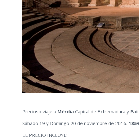
Precioso viaje a
Mérdia
Capital de Extremadura y
Pat
Sábado 19 y Domingo 20 de noviembre de 2016.
135
EL PRECIO INCLUYE: