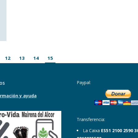
12
13
14
15
os
Paypal:
rmación y ayuda
Transferencia:
La Caixa
ES51 2100 2590 3