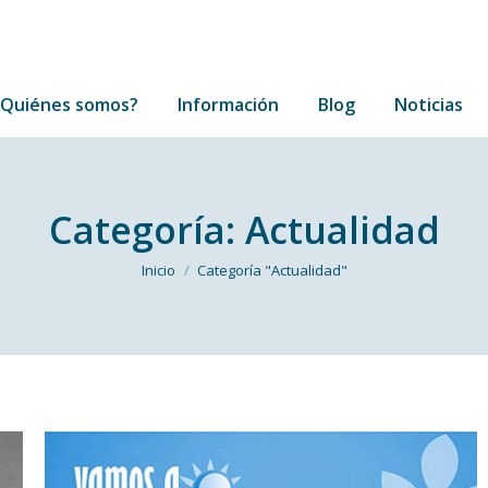
¿Quiénes somos?
Información
Blog
Noticias
¿Quiénes somos?
Información
Blog
Noticias
Categoría:
Actualidad
Estás aquí:
Inicio
Categoría "Actualidad"