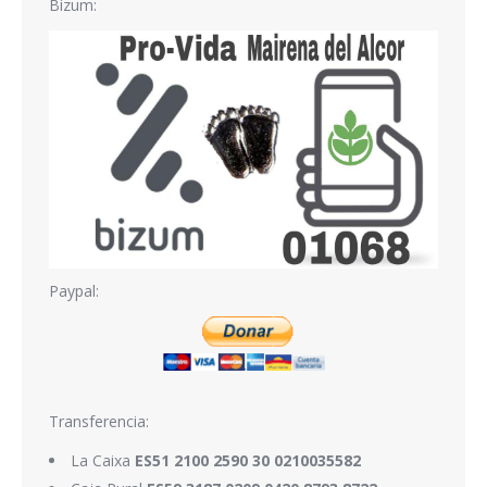
Bizum:
Paypal:
Transferencia:
La Caixa
ES51 2100 2590 30 0210035582