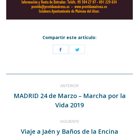
Compartir este artículo:
Share
Share
on
on
Facebook
Twitter
Navegación
ANTERIOR
entre
MADRID 24 de Marzo – Marcha por la
Publicación
publicaciones
Vida 2019
anterior:
SIGUIENTE
Viaje a Jaén y Baños de la Encina
Publicación