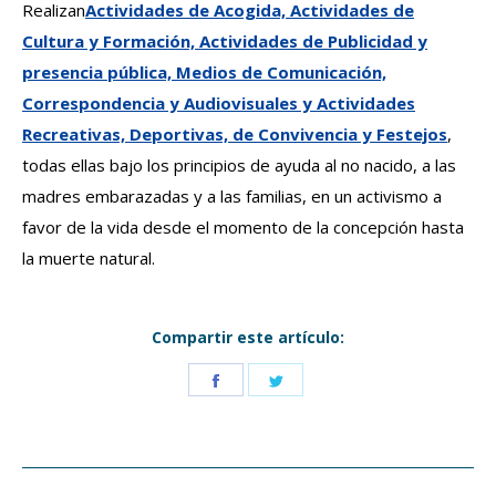
Realizan
Actividades de Acogida, Actividades de
Cultura y Formación, Actividades de Publicidad y
presencia pública, Medios de Comunicación,
Correspondencia y Audiovisuales y Actividades
Recreativas, Deportivas, de Convivencia y Festejos
,
todas ellas bajo los principios de ayuda al no nacido, a las
madres embarazadas y a las familias, en un activismo a
favor de la vida desde el momento de la concepción hasta
la muerte natural.
Compartir este artículo:
Share
Share
on
on
Facebook
Twitter
Navegación