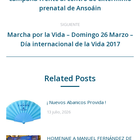
publicaciones
anterior:
prenatal de Ansoáin
SIGUIENTE
Marcha por la Vida – Domingo 26 Marzo –
Publicación
Día internacional de la Vida 2017
siguiente:
Related Posts
¡ Nuevos Abanicos Provida !
13 julio, 2026
HOMENAJE A MANUEL FERNÁNDEZ DE