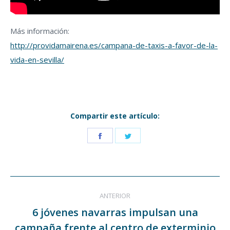
Más información:
http://providamairena.es/campana-de-taxis-a-favor-de-la-
vida-en-sevilla/
Compartir este artículo:
Share
Share
on
on
Facebook
Twitter
Navegación
ANTERIOR
entre
6 jóvenes navarras impulsan una
campaña frente al centro de exterminio
Publicación