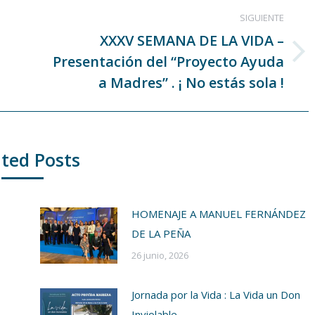
SIGUIENTE
XXXV SEMANA DE LA VIDA –
Presentación del “Proyecto Ayuda
Publicación
siguiente:
a Madres” . ¡ No estás sola !
ted Posts
HOMENAJE A MANUEL FERNÁNDEZ
DE LA PEÑA
26 junio, 2026
Jornada por la Vida : La Vida un Don
Inviolable