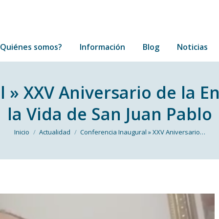
¿Quiénes somos?
Información
Blog
Noticias
¿Quiénes somos?
Información
Blog
Noticias
 » XXV Aniversario de la Enc
la Vida de San Juan Pablo
Estás aquí:
Inicio
Actualidad
Conferencia Inaugural » XXV Aniversario…