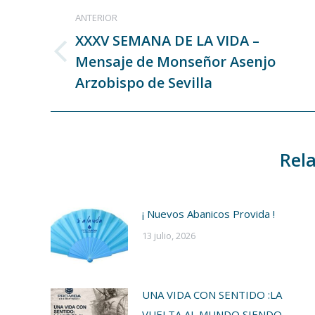
Navegación
ANTERIOR
entre
XXXV SEMANA DE LA VIDA –
publicaciones
Mensaje de Monseñor Asenjo
Publicación
anterior:
Arzobispo de Sevilla
Rela
¡ Nuevos Abanicos Provida !
13 julio, 2026
UNA VIDA CON SENTIDO :LA
VUELTA AL MUNDO SIENDO