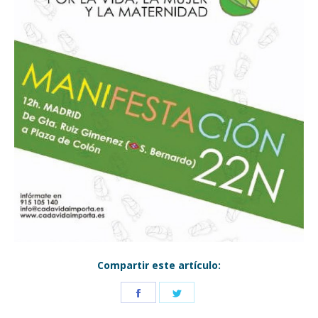
Compartir este artículo:
Share
Share
on
on