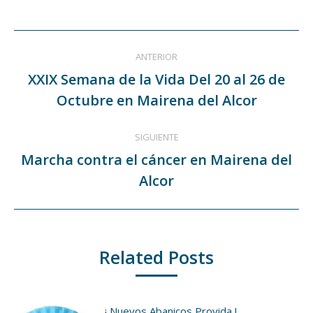
Facebook
Twitter
Navegación
ANTERIOR
entre
XXIX Semana de la Vida Del 20 al 26 de
Publicación
publicaciones
Octubre en Mairena del Alcor
anterior:
SIGUIENTE
Marcha contra el cáncer en Mairena del
Publicación
Alcor
siguiente:
Related Posts
¡ Nuevos Abanicos Provida !