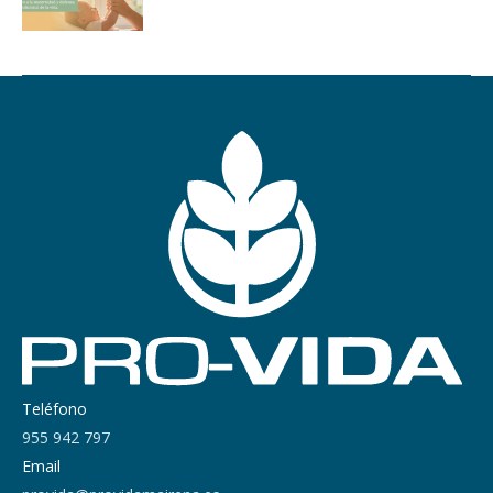
Teléfono
955 942 797
Email