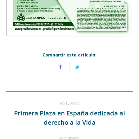
Compartir este artículo:
Share
Share
on
on
Facebook
Twitter
Navegación
ANTERIOR
entre
Primera Plaza en España dedicada al
Publicación
publicaciones
derecho a la Vida
anterior:
SIGUIENTE