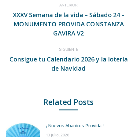
ANTERIOR
entre
XXXV Semana de la vida – Sábado 24 –
publicaciones
MONUMENTO PROVIDA CONSTANZA
Publicación
anterior:
GAVIRA V2
SIGUIENTE
Consigue tu Calendario 2026 y la lotería
Publicación
de Navidad
siguiente:
Related Posts
¡ Nuevos Abanicos Provida !
13 julio, 2026